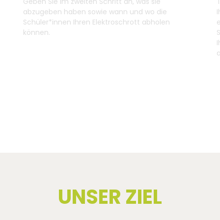
Geben Sie im zweiten Schritt an, was sie
abzugeben haben sowie wann und wo die
I
Schüler*innen Ihren Elektroschrott abholen
e
können.
a
UNSER ZIEL