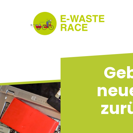
Geb
neue
zur