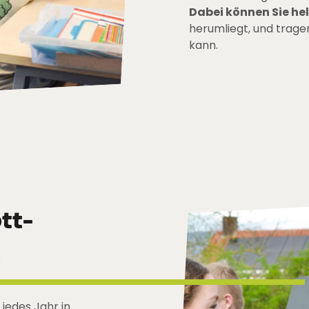
Dabei können Sie he
herumliegt, und tragen
kann.
tt-
t
 jedes Jahr in